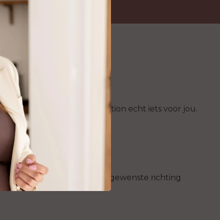
rauwen? Dan is Brow Lamination echt iets voor jou.
kbrauwen
nig behandeld dat ze in de gewenste richting