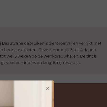
j Beautyfine gebruiken is dierproefvrij en verrijkt met
n henna-extracten. Deze kleur blijft 3 tot 4 dagen
 tot wel 5 weken op de wenkbrauwharen. De tint is
gt voor een intens en langdurig resultaat.
×