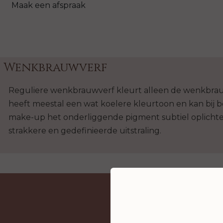
Maak een afspraak
Wenkbrauwverf
Reguliere wenkbrauwverf kleurt alleen de wenkbrau
heeft meestal een wat koelere kleurtoon en kan bij
make-up het onderliggende pigment subtiel oplichten
strakkere en gedefinieerde uitstraling.