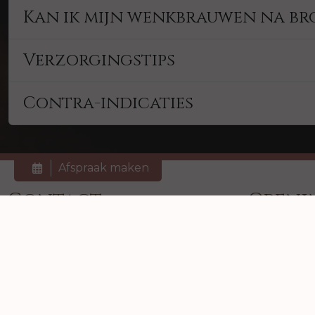
Kan ik mijn wenkbrauwen na br
Verzorgingstips
Contra-indicaties
Afspraak maken
Contact
Openi
Beautyfine
Maandag:
Dinsdag:
Dr. Kuyperkade 6
Woensdag:
3142 GB Maassluis
Donderdag: