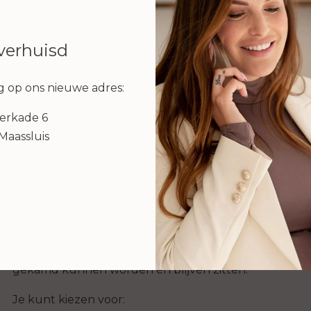
 verhuisd
 op ons nieuwe adres:
Brow Lamination
erkade 6
Maassluis
Droom je van vollere, gelifte en strak gestylde wenkb
Deze behandeling is ideaal bij:
Dunne, stugge of naar beneden groeiende wen
Onregelmatig groeiende of warrige haartjes
Met speciale lotions worden je wenkbrauwharen zoda
gekamd kunnen worden én blijven zitten.
Je kunt kiezen voor: