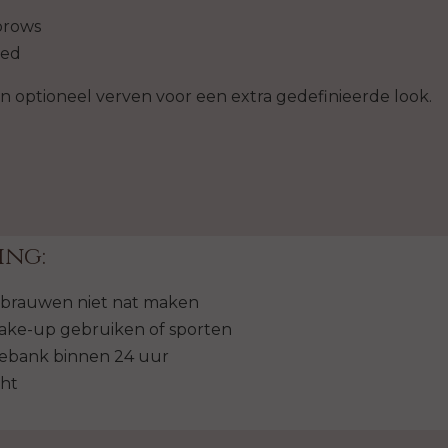
brows
led
en optioneel verven voor een extra gedefinieerde look.
ing:
kbrauwen niet nat maken
e-up gebruiken of sporten
ebank binnen 24 uur
cht