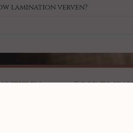
ow lamination verven?
ngstijden
Good to kn
Aftercare - Fine line tatt
10.00 uur - 21.00 uur
Aftercare - Say goodbye 
10.00 uur - 14.30 uur
tattoo
11.00 uur - 21.00 uur
10.00 uur - 14.30 uur
Contra-indicaties