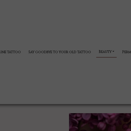
Beauty
line tattoo
Say goodbye to your old tattoo
Perm