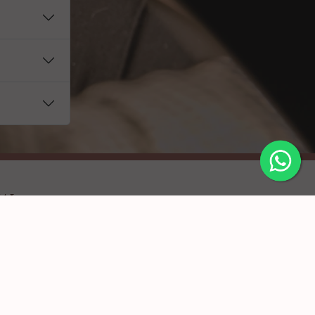
ow
oo
to your old