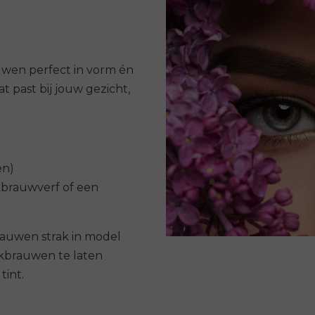
uwen perfect in vorm én
t past bij jouw gezicht,
en)
brauwverf of een
auwen strak in model
kbrauwen te laten
tint.