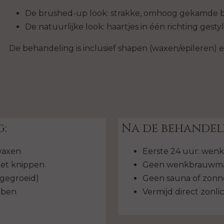
De brushed-up look: strakke, omhoog gekamde 
De natuurlijke look: haartjes in één richting gesty
De behandeling is inclusief shapen (waxen/epileren) 
:
Na de behandel
waxen
Eerste 24 uur: wen
iet knippen
Geen wenkbrauwmak
tgegroeid)
Geen sauna of zonn
bben
Vermijd direct zonli