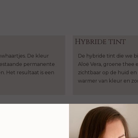
Hybride tint
whaartjes. De kleur
De hybride tint die we bi
 bestaande permanente
Aloë Vera, groene thee e
. Het resultaat is een
zichtbaar op de huid en
warmer van kleur en zor