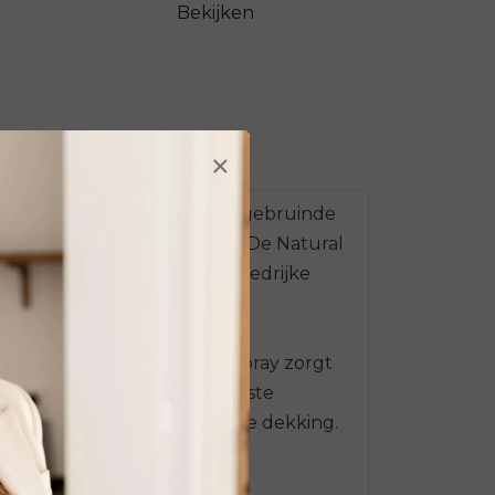
Bekijken
×
onde, natuurlijke en egaal-gebruinde
aronder Aloë vera en Ginkgo. De Natural
anbevolen door diverse invloedrijke
 Marc Inbane. De tanning spray zorgt
 snel en geeft geen ongewenste
 het product en een optimale dekking.