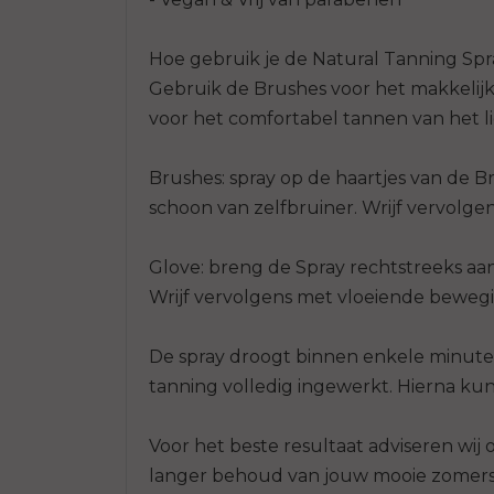
Let op:
Opgelet bij het bruinen van ruwere gedee
Hoe gebruik je de Natural Tanning Sp
en polsen. Hier niet te veel en te hard o
Gebruik de Brushes voor het makkelijk
Tan deze delen dus op het einde en gebrui
voor het comfortabel tannen van het l
tanning op de Glove.
Brushes: spray op de haartjes van de Br
Tanningtip:
schoon van zelfbruiner. Wrijf vervolge
Scrub je huid alvorens je gaat tannen en
Black Exfoliator voor het gezicht en Marc
lichaam. Scrubben verwijdert namelijk on
Glove: breng de Spray rechtstreeks aa
wat leidt tot een egaler tanningresultaat 
Wrijf vervolgens met vloeiende bewegi
De spray droogt binnen enkele minuten
tanning volledig ingewerkt. Hierna kun
Voor het beste resultaat adviseren wi
langer behoud van jouw mooie zomerse 