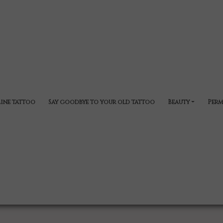
line tattoo
Say goodbye to your old tattoo
Beauty
Perm