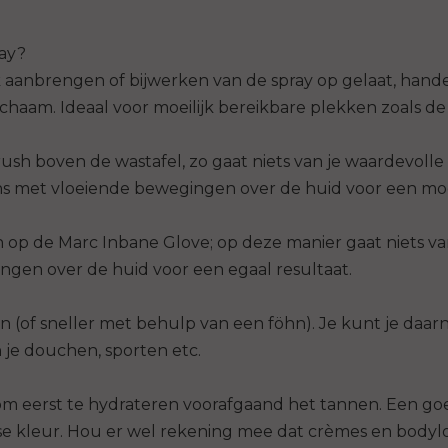
ltes zoals knieën, enkels, ellebogen
ray?
ver wrijven om vlekken te voorkomen.
 aanbrengen of bijwerken van de spray op gelaat, hand
k hiervoor de laatste restjes van de
ichaam. Ideaal voor moeilijk bereikbare plekken zoals 
ush boven de wastafel, zo gaat niets van je waardevolle 
ns met vloeiende bewegingen over de huid voor een mooi
 gebruik hiervoor de Marc Inbane
 Inbane Exfoliating Mitt voor het
zuiverheden & neutraliseert de huid
n op de Marc Inbane Glove; op deze manier gaat niets va
en een langer behoud van je teint!​
ngen over de huid voor een egaal resultaat.
 (of sneller met behulp van een föhn). Je kunt je daar
 je douchen, sporten etc.
j om eerst te hydrateren voorafgaand het tannen. Een g
kleur. Hou er wel rekening mee dat crèmes en bodylot