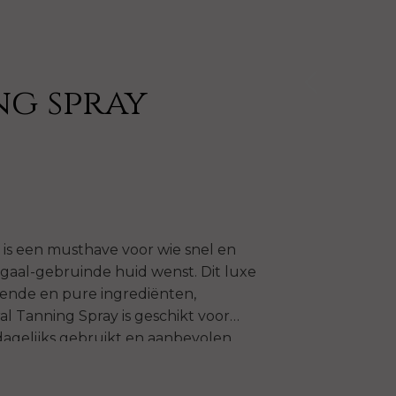
g spray
Previous
is een musthave voor wie snel en
gaal-gebruinde huid wenst. Dit luxe
edende en pure ingrediënten,
l Tanning Spray is geschikt voor
dagelijks gebruikt en aanbevolen
ir & make-up artists en dermatologen.