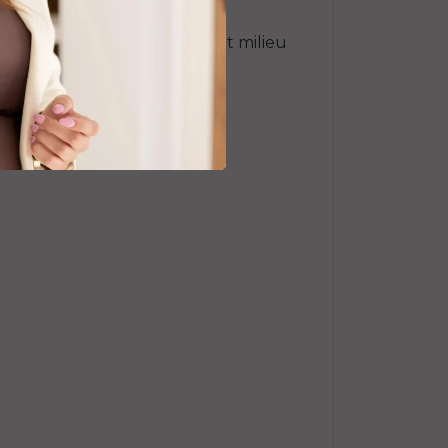
 de vloeistof) welke aan het
eem is dus veel beter voor het milieu