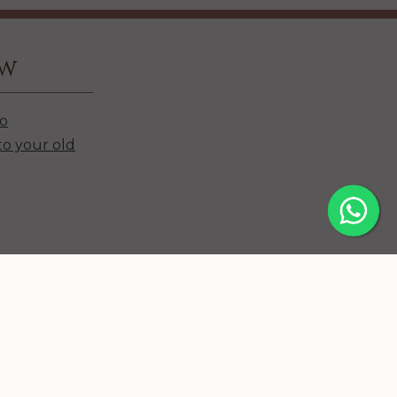
ow
oo
to your old
 Tattoo
en