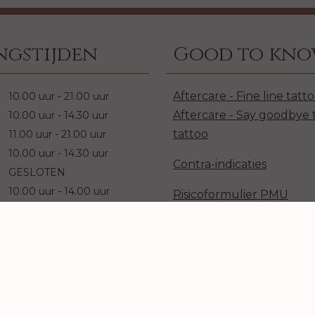
ngstijden
Good to kn
Aftercare - Fine line tatt
10.00 uur - 21.00 uur
Aftercare - Say goodbye 
10.00 uur - 14.30 uur
tattoo
11.00 uur - 21.00 uur
10.00 uur - 14.30 uur
Contra-indicaties
GESLOTEN
10.00 uur - 14.00 uur
Risicoformulier PMU
GESLOTEN
Risicoformulier Fine Line
itsluitend op afspraak,
GGD goedgekeurd
t de tijd voor jou
men.
Algemene voorwaarden 
Privacybeleid