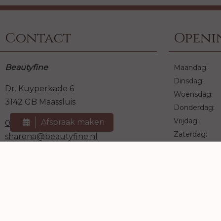
Contact
Openi
Beautyfine
Maandag:
Dinsdag:
Dr. Kuyperkade 6
Woensdag:
3142 GB Maassluis
Donderdag:
Vrijdag:
Afspraak maken
0652520723
Zaterdag:
sharona@beautyfine.nl
Zondag:
We werken u
zodat we éch
kunnen ne