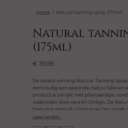
Home
Natural tanning spray (175ml)
Natural tannin
(175ml)
€ 39,95
De Award-winning Natural Tanning Spray 
eenvoudig een gezonde, natuurlijke en e
product is verrijkt met plantaardige, vo
waaronder Aloë vera en Ginkgo. De Natura
frequent gebruik. Onze spray tan wordt 
door diverse invloedrijke modehuizen, ha
Lees verder...