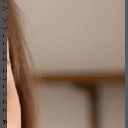
vergunning geeft aan dat de studio werkt volgens
de meest recente hygiëne norm.
Omdat permanente make up altijd op het hoofd
wordt aangebracht, is het zetten van permanente
make up bij jongeren onder de 16 jaar niet
toegestaan. Bij kinderen onder de 12 jaar is het op
geen enkele plaats op het lichaam toegestaan om
permanente make up te laten aanbrengen.
Laat nooit permanente make up aanbrengen
wanneer je onder invloed bent van alcohol of drugs.
Daarnaast laat je ook geen permanente make up
aanbrengen op moedervlekken, of op plekken waar
littekenweefsel zit als gevolg van verwijderde
huidkanker.
Tevens dien je ook geen permanente make up aan