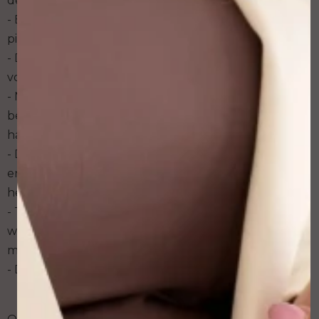
de permanente make up;
- Er zijn in ieder geval geen bloed- of
pigmentvlekken van een vorige klant zichtbaar;
- De behandelaar wast zijn/haar handen
voordat hij/zij alle materialen klaarzet;
- Na tussentijdse pauzes wast of desinfecteert de
behandelaar eerst zijn/haar handen voordat hij/zij
handschoenen aantrekt;
- De naaldmodule komt uit een steriele verpakking
en wordt niet met de blote handen aangeraakt. Na
het zetten wordt de naald weggegooid;
- Tijdens het pigmenteren worden schone
wattenschijfjes gebruikt om de huid schoon te
maken.
- De huid schoonmaakt en desinfecteert;