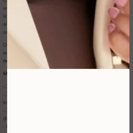
Ook wanneer de permanente make up hygiënisch
wordt gezet en goed wordt verzorgd, kun je soms
lichamelijke klachten krijgen. Klachten zoals een
allergische reactie op de pigmentstoffen of een
ontsteking van de permanente make up.
Direct na het zetten kan de behandelde huid rood
en warm worden, wat opzwellen en pijn doen.
Dit is
normaal
.
Maar neem contact op met je huisarts als:
- Je zorgen maakt over de genezing;
- Je 24 uur na het zetten ineens nieuwe klachten
krijgt of de klachten verergeren;
- Je binnen een paar dagen na het zetten van
de permanente make up ziek wordt of koorts krijgt;
- Er 24 uur na het zetten van de permanente make