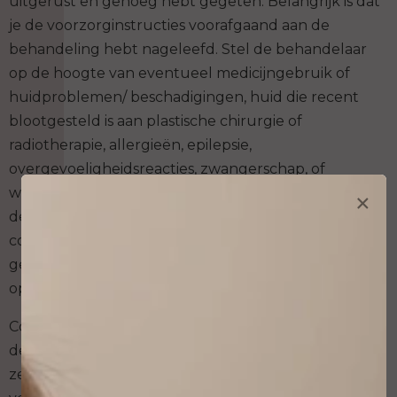
uitgerust en genoeg hebt gegeten. Belangrijk is dat
je de voorzorginstructies voorafgaand aan de
behandeling hebt nageleefd. Stel de behandelaar
op de hoogte van eventueel medicijngebruik of
huidproblemen/ beschadigingen, huid die recent
blootgesteld is aan plastische chirurgie of
radiotherapie, allergieën, epilepsie,
overgevoeligheidsreacties, zwangerschap, of
×
wanneer je borstvoeding geeft. Dit alles kan namelijk
de genezing beïnvloeden en meer risico geven op
complicaties. Huid die eerder gepigmenteerd of
gelaserd is, maar nog niet genezen kan ook het risico
op complicaties vergroten.
Controleer op www.veiligtatoeerenenpiercen.nl dat
de studio waar je permanente make up wilt laten
zetten, een geldige vergunning heeft. Deze