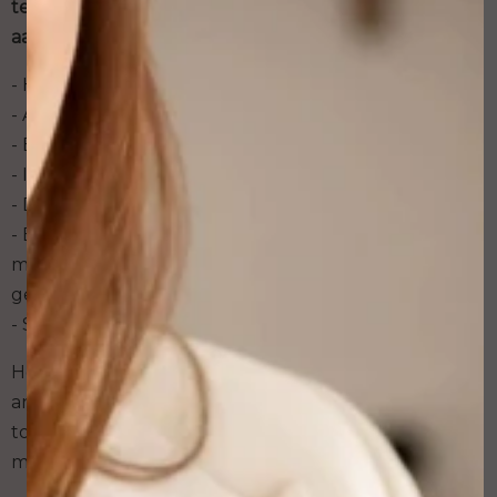
te laten brengen als je een van de volgende
aandoeningen hebt:
- Hemofilie of andere bloedstollingsziektes;
- Auto immuunstoornis;
- Epilepsie of hart- en vaataandoeningen;
- Immuun gecompromitteerde ziektes;
- Diabetes;
- Bepaalde allergieën voor pigmentstoffen of andere
materialen waarmee permanente make up wordt
gezet;
- Sarcoïdose. x
Heb je één van deze aandoeningen of gebruik je
antistollingsmiddelen of antibiotica? En wil je
toch permanente make up? Overleg dan eerst de
mogelijkheden met een arts.