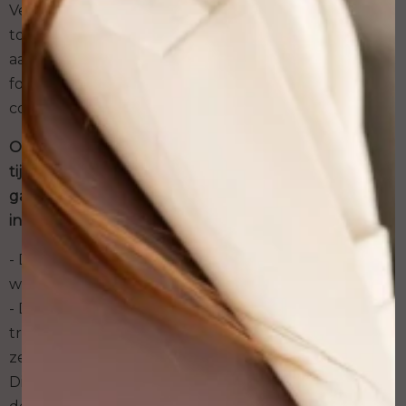
Veel behandelaars laten klanten vooraf een
toestemmingsformulier ondertekenen waarin
aandacht is voor de gezondheid van de klant. Vul het
formulier naar waarheid in om gevaarlijke situaties en
complicaties te voorkomen.
Om infecties te voorkomen, is een goede hygiëne
tijdens het zetten onmisbaar. Houd daarom in de
gaten of je behandelaar hygiënisch werkt. Let hierbij
in ieder geval op het volgende:
- De ruimte waar de permanente make up
wordt gezet, is schoon;
- Direct na het openen van de steriele verpakkingen
trekt de behandelaar schone handschoenen aan en
zet hij/zij de losse (steriele) onderdelen in elkaar.
Direct daarna begint hij/zij met het zetten van