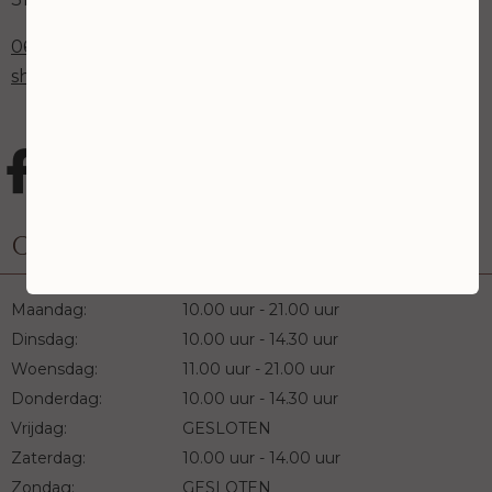
0652520723
sharona@beautyfine.nl
Openingstijden
Maandag:
10.00 uur - 21.00 uur
Dinsdag:
10.00 uur - 14.30 uur
Woensdag:
11.00 uur - 21.00 uur
Donderdag:
10.00 uur - 14.30 uur
Vrijdag:
GESLOTEN
Zaterdag:
10.00 uur - 14.00 uur
Zondag:
GESLOTEN