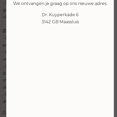
- Krab niet aan de behandelde huid en trek
We ontvangen je graag op ons nieuwe adres:
geen pigment-korstjes van de huid. Deze laten
Dr. Kuyperkade 6
vanzelf los;
3142 GB Maassluis
Zorg dat je tijdens het genezingsproces:
- De behandelde huid zo min mogelijk aanraakt (was
eerst je handen voordat je de huid verzorgt);
- De behandelde huid niet afdekt met pleisters of
verband;
- (Bubbel)baden, zwembaden, sauna’s en
stoombaden dienen te worden vermeden (douchen
mag wel, maar let op, de permanente make up mag
niet nat worden);
- De behandelde huid niet blootstelt aan zonlicht of
de zonnebank.
De behandelde huid blijft ook na genezing erg